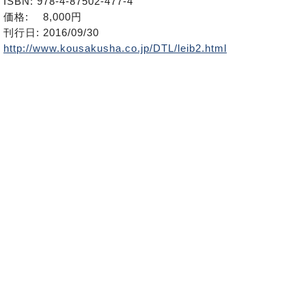
ISBN: 978-4-87502-477-4
価格: 8,000円
刊行日: 2016/09/30
http://www.kousakusha.co.jp/DTL/leib2.html