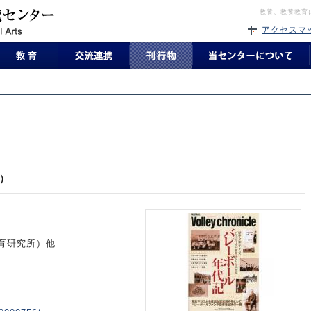
教養、教養教育
アクセスマ
e）
育研究所）他